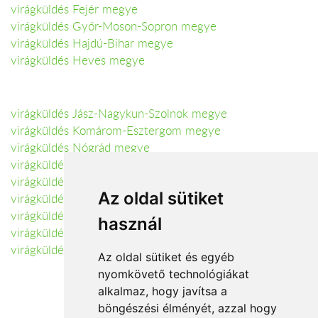
virágküldés Fejér megye
virágküldés Győr-Moson-Sopron megye
virágküldés Hajdú-Bihar megye
virágküldés Heves megye
virágküldés Jász-Nagykun-Szolnok megye
virágküldés Komárom-Esztergom megye
virágküldés Nógrád megye
virágküldés Szabolcs-Szatmár-Bereg megye
virágküldés Somogy megye
Az oldal sütiket
virágküldés Tolna megye
virágküldés Vas megye
használ
virágküldés Veszprém megye
virágküldés Zala megye
Az oldal sütiket és egyéb
nyomkövető technológiákat
alkalmaz, hogy javítsa a
böngészési élményét, azzal hogy
Elfogadott fizetési módok