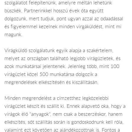
szolgálatot felépítenünk, amelyre méltán lehetünk
büszkék. Partnerinkkel hosszú évek óta együtt
dolgozunk, mert tudjuk, pont ugyan azzal az odaadással
és figyelemmel kezelnek minden virgáküldést, mint mi
magunk.
Virágküldő szolgálatunk egyik alapja a szakértelem,
melyet az országban található legjobb virágüzletek, és
azok munkatársai jelentenek. Jelenleg több, mint 100
virágüzlet közel 500 munkatársa dolgozik a
megrendelések elkészítésén és kiszállításán.
Minden megrendelést a címzetthez legközelebbi
virágüzlet készít és szállít ki. Ennek alapvető oka, hogy a
virágok élő "anyagok", nem csak a beszerzéskor, hanem
elkészítés, sőt szállítás során is gondoskodnunk kell róla,
valamint ezt követően az ajándékozottnak is. Fontos a