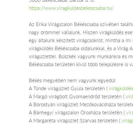
5600 Békéscsaba, Bartók u. 6.
https://www.viragkuldesbekescsaba.hu/
Az Erika Virágszalon Békéscsaba szívében találh
nagy örömmel vállalunk. Hiszen virágküldés ese
egy általunk készített virágcsokrot, mintha a mi
virágküldés Békéscsaba oldalunkkal, és a Virág A
virágüzlettel. Büszkék vagyunk munkánkra és mu
Békéscsaba területén kívül több településre is vál
Békés megyében nem vagyunk egyedül:
A Tünde virágüzlet Gyula területén (
virágküldé
A Margó virágbolt Gyomaendrőd területén (
vir
A Borostyán virágüzlet Mezőkovácsháza terület
A Bánhegyi virágszalon Orosháza területén (
vi
A Margaréta virágüzlet Szarvas területén (
virág