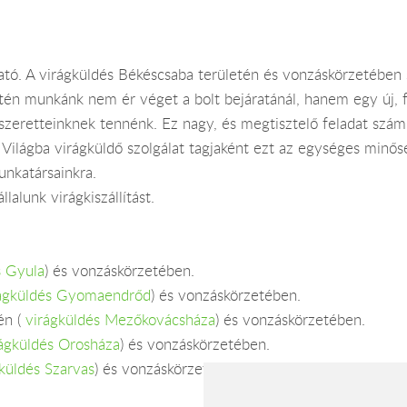
ató. A virágküldés Békéscsaba területén és vonzáskörzetében 
tén munkánk nem ér véget a bolt bejáratánál, hanem egy új, f
 szeretteinknek tennénk. Ez nagy, és megtisztelő feladat szám
 Világba virágküldő szolgálat tagjaként ezt az egységes minős
nkatársainkra.
lalunk virágkiszállítást.
s Gyula
) és vonzáskörzetében.
ágküldés Gyomaendrőd
) és vonzáskörzetében.
én (
virágküldés Mezőkovácsháza
) és vonzáskörzetében.
rágküldés Orosháza
) és vonzáskörzetében.
küldés Szarvas
) és vonzáskörzetében.