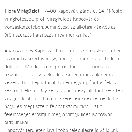
Flóra Virágüzlet
- 7400 Kaposvár, Zárda u. 14. "Mester
virágkötészet, profi virágküldés Kaposvár és
vonzáskörzetében. A minőség, az alkotási vágy,és az
örömszerzés határozza meg munkánkat"
A virágküldés Kaposvár területén és vonzáskörzetében
számunkra azért is megy könnyen, mert össze tudunk
dolgozni. Mindent a megrendelőért és a címzettért
teszünk, hiszen virágküldés esetén munkánk nem ér
véget a bolt bejáratánál, hanem egy új, fontos feladat
kezdődik ekkor. Úgy kell átadnunk egy általunk készített
virágcsokrot, mintha a mi szeretteinknek tennénk. Ez
nagy, és megtisztelő feladat számunkra. Ezt a
felelősséget erősítjük meg a virágküldés Kaposvár
oldalunkkal.
Kaposvár területén kívül több településre is vállalunk