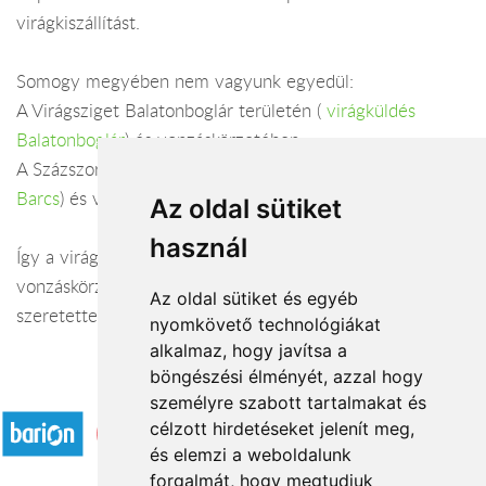
virágkiszállítást.
Somogy megyében nem vagyunk egyedül:
A Virágsziget Balatonboglár területén (
virágküldés
Balatonboglár
) és vonzáskörzetében.
A Százszorszép virágbolt Barcs területén (
virágküldés
Barcs
) és vonzáskörzetében.
Az oldal sütiket
használ
Így a virágküldés Somogy megye városaiban és azok
vonzáskörzetében is gond nélkül megoldható. Várjuk
Az oldal sütiket és egyéb
szeretettel webáruházunkban!
nyomkövető technológiákat
alkalmaz, hogy javítsa a
böngészési élményét, azzal hogy
Elfogadott fizetési módok
személyre szabott tartalmakat és
célzott hirdetéseket jelenít meg,
és elemzi a weboldalunk
forgalmát, hogy megtudjuk