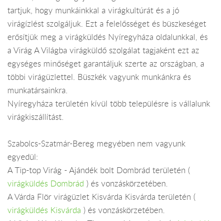
tartjuk, hogy munkáinkkal a virágkultúrát és a jó
virágízlést szolgáljuk. Ezt a felelősséget és büszkeséget
erősítjük meg a virágküldés Nyíregyháza oldalunkkal, és
a Virág A Világba virágküldő szolgálat tagjaként ezt az
egységes minőséget garantáljuk szerte az országban, a
többi virágüzlettel. Büszkék vagyunk munkánkra és
munkatársainkra.
Nyíregyháza területén kívül több településre is vállalunk
virágkiszállítást.
Szabolcs-Szatmár-Bereg megyében nem vagyunk
egyedül:
A Tip-top Virág - Ajándék bolt Dombrád területén (
virágküldés Dombrád
) és vonzáskörzetében.
A Várda Flör virágüzlet Kisvárda Kisvárda területén (
virágküldés Kisvárda
) és vonzáskörzetében.