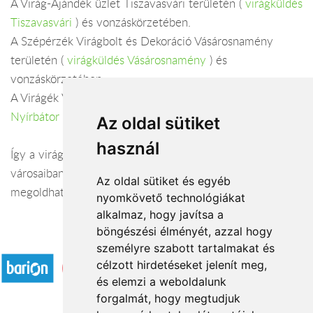
A Virág-Ajándék üzlet Tiszavasvári területén (
virágküldés
Tiszavasvári
) és vonzáskörzetében.
A Szépérzék Virágbolt és Dekoráció Vásárosnamény
területén (
virágküldés Vásárosnamény
) és
vonzáskörzetében.
A Virágék Virágboltja Nyírbátor területén (
virágküldés
Nyírbátor
) és vonzáskörzetében.
Az oldal sütiket
használ
Így a virágküldés Szabolcs-Szatmár-Bereg megye
városaiban és azok vonzáskörzetében is gond nélkül
Az oldal sütiket és egyéb
megoldható. Várjuk szeretettel webáruházunkban!
nyomkövető technológiákat
alkalmaz, hogy javítsa a
böngészési élményét, azzal hogy
Elfogadott fizetési módok
személyre szabott tartalmakat és
célzott hirdetéseket jelenít meg,
és elemzi a weboldalunk
forgalmát, hogy megtudjuk