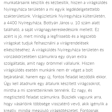
munkatársaink készítik és kézbesítik, hiszen a virágküldés
Nyíregyháza területén a mi egyik legdédelgetettebb
szakterületünk. Virágüzletünk Nyíregyháza külterületén,
a 4400 Nyíregyháza, Bottyán János u. 10 szám alatt
található, a saját virágnagykereskedésünk mellett. Ez
azért is jó, mert mindig a legfrissebb és a legszebb
virágokat tudjuk felhasználni a virágrendelések
elkészítéséhez. A virágküldés Nyíregyháza területén és
vonzáskörzetében számunkra egy olyan extra
szolgáltatás, amit nagy örömmel vállalunk. Hiszen
virágküldés esetén munkánk nem ér véget a bolt
bejáratánál, hanem egy új, fontos feladat kezdődik ekkor.
Úgy kell átadnunk egy általunk készített virágcsokrot,
mintha a mi szeretteinknek tennénk. Ez nagy, és
megtisztelő feladat számunkra. Büszkék vagyunk arra,
hogy vásárlóink többsége visszatérő vevő, akik igénylik a
kreatív, mindig megújuló virágkötészetet. Fontosnak