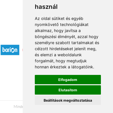
használ
1
2
3
4
→
Az oldal sütiket és egyéb
nyomkövető technológiákat
alkalmaz, hogy javítsa a
böngészési élményét, azzal hogy
Elfogadott fizetési módok
személyre szabott tartalmakat és
célzott hirdetéseket jelenít meg,
és elemzi a weboldalunk
forgalmát, hogy megtudjuk
honnan érkeztek a látogatóink.
Á.SZ.F.
Elfogadom
Impresszum
Elutasítom
Adatkezelési tájékoztató
Beállítások megváltoztatása
Minden jog fenntartva © 2026 |
+36 20 488-8362
|
www.viragkuldeskulfoldre.hu