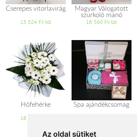
Cserepes vitorlavirág
Magyar Válogatott
szurkoló manó
15 524 Ft-tól
18 560 Ft-tól
Hófehérke
Spa ajándékcsomag
18 800 Ft-tól
22 200 Ft-tól
Az oldal sütiket