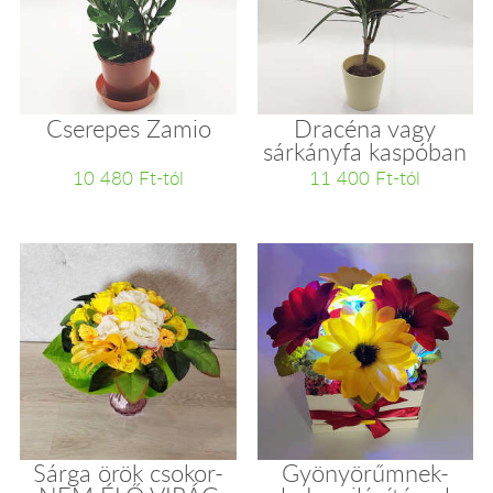
Cserepes Zamio
Dracéna vagy
sárkányfa kaspóban
10 480 Ft-tól
11 400 Ft-tól
Sárga örök csokor-
Gyönyörűmnek-