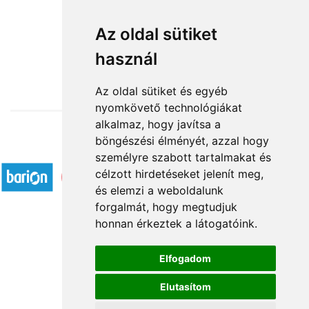
Virágkosár kisfiú születésére
Az oldal sütiket
használ
30 400 Ft-tól
Az oldal sütiket és egyéb
nyomkövető technológiákat
alkalmaz, hogy javítsa a
böngészési élményét, azzal hogy
Elfogadott fizetési módok
személyre szabott tartalmakat és
célzott hirdetéseket jelenít meg,
és elemzi a weboldalunk
forgalmát, hogy megtudjuk
honnan érkeztek a látogatóink.
Á.SZ.F.
Elfogadom
Impresszum
Elutasítom
Adatkezelési tájékoztató