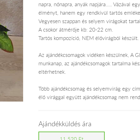
napra, nőnapra, anyák napjára..... Vázával egy
élményt, hanem egy rendkívül tartós emléket
Vegyesen szappan és selyem virágokat tarta
A csokor átmérője kb: 20-22 cm.
Tartós kompozíció, NEM élővirágból készült.
Az ajándékcsomagok vidéken készülnek, A GLS
munkanap, az ajándékcsomagok tartalma kész
eltérhetnek.
Több ajándékcsomag és selyemvirág egy címr
élő virággal együtt ajándékcsomag nem rend
Ajándékküldés ára
11 520 Ft