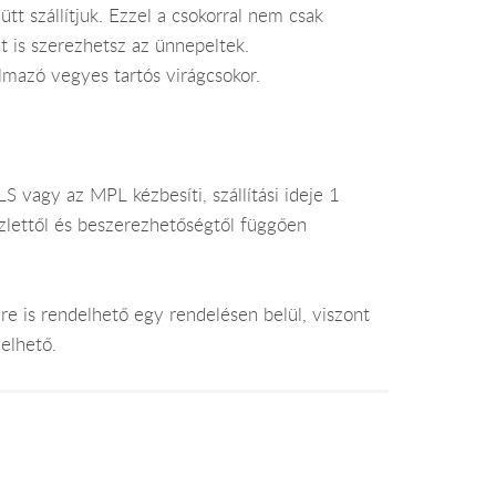
ütt szállítjuk. Ezzel a csokorral nem csak
 is szerezhetsz az ünnepeltek.
lmazó vegyes tartós virágcsokor.
 vagy az MPL kézbesíti, szállítási ideje 1
lettől és beszerezhetőségtől függően
e is rendelhető egy rendelésen belül, viszont
elhető.