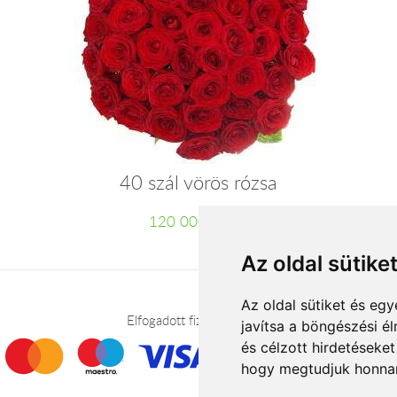
40 szál vörös rózsa
120 000 Ft-tól
Az oldal sütike
Az oldal sütiket és e
Elfogadott fizetési módok
javítsa a böngészési é
és célzott hirdetéseket
hogy megtudjuk honnan