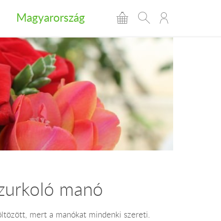
Magyarország
szurkoló manó
öltözött, mert a manókat mindenki szereti.