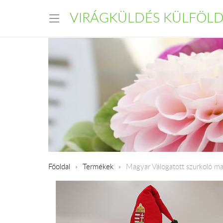
VIRÁGKÜLDÉS KÜLFÖL
Főoldal
Termékek
Magyar Válogatott szurkoló m