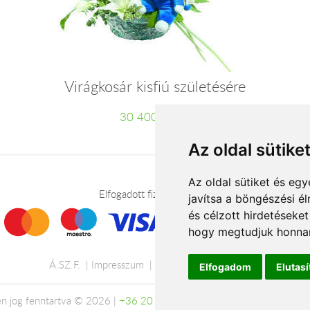
Virágkosár kisfiú születésére
30 400 Ft-tól
Az oldal sütike
Az oldal sütiket és e
Elfogadott fizetési módok
javítsa a böngészési é
és célzott hirdetéseket
hogy megtudjuk honnan
Á.SZ.F.
Impresszum
Adatkezelési tájékoztató
Elfogadom
Elutas
n jog fenntartva © 2026 |
+36 20 488-8362
| www.viragkuldeskulfol