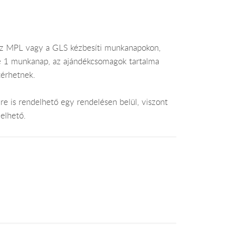
az MPL vagy a GLS kézbesíti munkanapokon,
je 1 munkanap, az ajándékcsomagok tartalma
térhetnek.
e is rendelhető egy rendelésen belül, viszont
elhető.