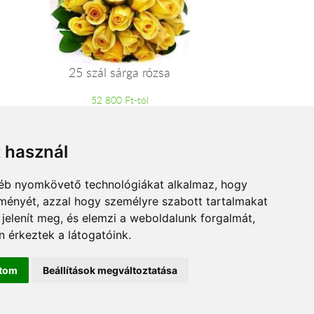
25 szál sárga rózsa
52 800 Ft-tól
t használ
gyéb nyomkövető technológiákat alkalmaz, hogy
lményét, azzal hogy személyre szabott tartalmakat
 jelenít meg, és elemzi a weboldalunk forgalmát,
 érkeztek a látogatóink.
ítom
Beállítások megváltoztatása
dre.hu