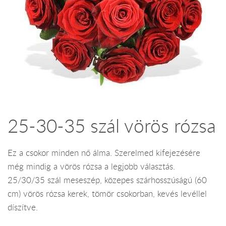
25-30-35 szál vörös rózsa
Ez a csokor minden nő álma. Szerelmed kifejezésére
még mindig a vörös rózsa a legjobb választás.
25/30/35 szál meseszép, közepes szárhosszúságú (60
cm) vörös rózsa kerek, tömör csokorban, kevés levéllel
díszítve.