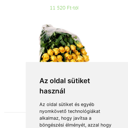
11 520 Ft-tól
20 szál sárga rózsa kötegben
Az oldal sütiket
használ
44 000 Ft-tól
Az oldal sütiket és egyéb
nyomkövető technológiákat
alkalmaz, hogy javítsa a
böngészési élményét, azzal hogy