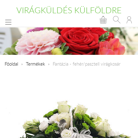
VIRÁGKÜLDÉS KÜLFÖLDRE
Főoldal
Termékek
Fantázia - fehér/pasztell virágkosár