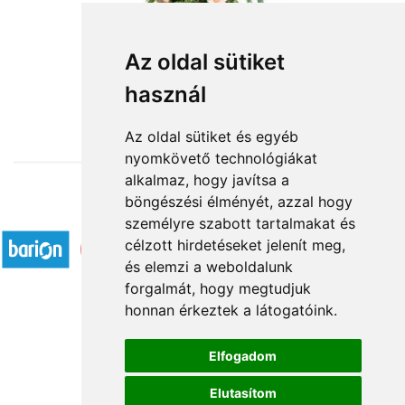
Kislány születésére
Az oldal sütiket
használ
30 400 Ft-tól
Az oldal sütiket és egyéb
nyomkövető technológiákat
alkalmaz, hogy javítsa a
böngészési élményét, azzal hogy
Elfogadott fizetési módok
személyre szabott tartalmakat és
célzott hirdetéseket jelenít meg,
és elemzi a weboldalunk
forgalmát, hogy megtudjuk
honnan érkeztek a látogatóink.
Á.SZ.F.
Elfogadom
Impresszum
Elutasítom
Adatkezelési tájékoztató