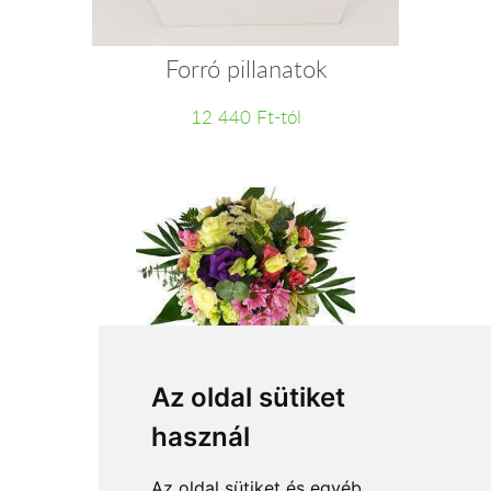
Forró pillanatok
12 440 Ft-tól
Szívből névnapodra
Az oldal sütiket
használ
24 720 Ft-tól
Az oldal sütiket és egyéb