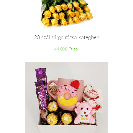
20 szál sárga rózsa kötegben
44 000 Ft-tól