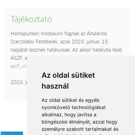
Tájékoztató
Honlapunkon módosulni fognak az Általános
Szerződési Feltételek, azok 2023. június. 15.
napjától lesznek hatályosak. Az akkor hatályba lépő
ÁSZF, az alábbi linken tekinthető meg:
aszf_viragavilagba_hu_230615.pdf
Az oldal sütiket
2023. június. 15.
használ
Az oldal sütiket és egyéb
nyomkövető technológiákat
alkalmaz, hogy javítsa a
böngészési élményét, azzal hogy
Elfogadott fizetési módok
személyre szabott tartalmakat és