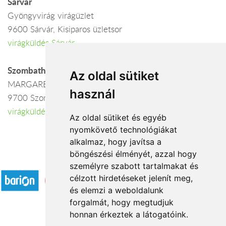
Sárvár
Gyöngyvirág virágüzlet
9600 Sárvár, Kisiparos üzletsor
virágküldés Sárvár
Szombathely
Az oldal sütiket
MARGARÉTA VIRÁGSZALON
használ
9700 Szombathely, Fő tér 8.
virágküldés Szombathely
Az oldal sütiket és egyéb
nyomkövető technológiákat
alkalmaz, hogy javítsa a
böngészési élményét, azzal hogy
Elfogadott fizetési módok
személyre szabott tartalmakat és
célzott hirdetéseket jelenít meg,
és elemzi a weboldalunk
forgalmát, hogy megtudjuk
honnan érkeztek a látogatóink.