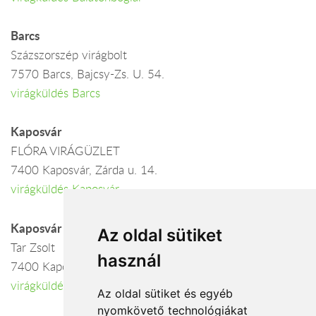
Barcs
Százszorszép virágbolt
7570 Barcs, Bajcsy-Zs. U. 54.
virágküldés Barcs
Kaposvár
FLÓRA VIRÁGÜZLET
7400 Kaposvár, Zárda u. 14.
virágküldés Kaposvár
Kaposvár
Az oldal sütiket
Tar Zsolt
használ
7400 Kaposvár, Füredi úti pavilonsor
virágküldés Kaposvár
Az oldal sütiket és egyéb
nyomkövető technológiákat