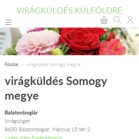
VIRÁGKÜLDÉS KÜLFÖLDRE
Főoldal
virágküldés Somogy megye
virágküldés Somogy
megye
Balatonboglár
Virágsziget
8630 Balatonboglár, Március 15 tér 2.
virágküldés Balatonboglár