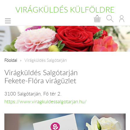
VIRÁGKÜLDÉS KÜLFÖLDRE
Főoldal
Virágküldés Salgótarján
Virágküldés Salgótarján
Fekete-Flóra virágüzlet
3100 Salgótarján, Fő tér 2.
https://www.viragkuldessalgotarjan.hu/