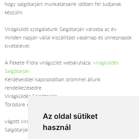
hogy salgótarjáni munkatársaink időben fel tudjanak
készülni.
Virágküldő szolgálatunk Salgótarján városba az év
minden napján vállal kiszállítást vasárnap és ünnepnapok
kivételével.
A Fekete-Flóra virágüzlet webáruháza:
virágküldés
Salgótarján
Kérdéseiddel kapcsolatban örömmel állunk
rendelkezésedre.
Virágküldés Salgótarján
Törődünk egymással
Az oldal sütiket
vágott virág, virág, csokrok, cserepes virág, virágküldés
használ
Salgótarján, koszorú,