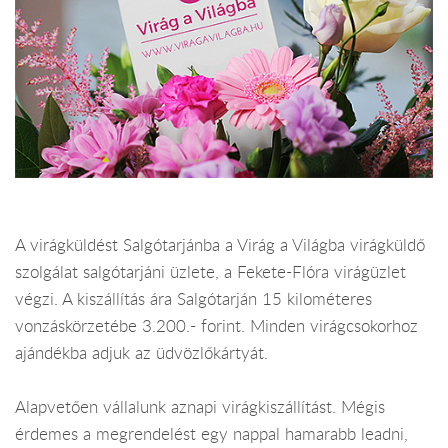
A virágküldést Salgótarjánba a Virág a Világba virágküldő
szolgálat salgótarjáni üzlete, a Fekete-Flóra virágüzlet
végzi. A kiszállítás ára Salgótarján 15 kilométeres
vonzáskörzetébe 3.200.- forint. Minden virágcsokorhoz
ajándékba adjuk az üdvözlőkártyát.
Alapvetően vállalunk aznapi virágkiszállítást. Mégis
érdemes a megrendelést egy nappal hamarabb leadni,