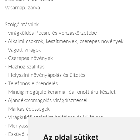
Vasárnap: zárva
Szolgálatásaink:
- virágküldés Pécsre és vonzáskörzetébe
- Alkalmi csokrok, készítmények, cserepes növények
- Vágott virágok
- Cserepes növények
- Házhoz szállítás
- Helyszíni növényápolás és ültetés
- Telefonos előrendelés
- Mindig megújuló kerámia- és fonott áru-készlet
- Ajándékcsomagolás virágdíszítéssel
- Márkás édességek
- Virágküldő szolgálat belföldre és külföldre
- Menyasszonyi csokrok
- Esküvői dekoráció, teremdíszítés
Az oldal sütiket