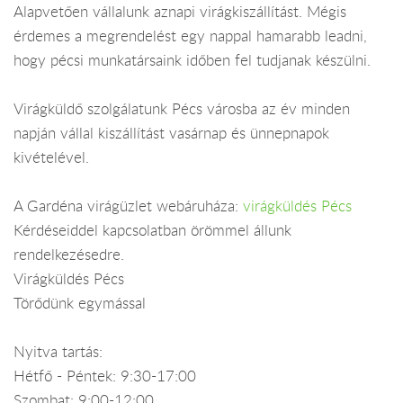
Alapvetően vállalunk aznapi virágkiszállítást. Mégis
érdemes a megrendelést egy nappal hamarabb leadni,
hogy pécsi munkatársaink időben fel tudjanak készülni.
Virágküldő szolgálatunk Pécs városba az év minden
napján vállal kiszállítást vasárnap és ünnepnapok
kivételével.
A Gardéna virágüzlet webáruháza:
virágküldés Pécs
Kérdéseiddel kapcsolatban örömmel állunk
rendelkezésedre.
Virágküldés Pécs
Törődünk egymással
Nyitva tartás:
Hétfő - Péntek: 9:30-17:00
Szombat: 9:00-12:00