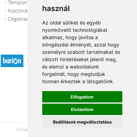
- Templomdíszítés
használ
- Koszorúk készítése, szállítása
- Cégeknek kedvezményes csokrok
Az oldal sütiket és egyéb
nyomkövető technológiákat
alkalmaz, hogy javítsa a
böngészési élményét, azzal hogy
Elfogadott fizetési módok
személyre szabott tartalmakat és
célzott hirdetéseket jelenít meg,
és elemzi a weboldalunk
forgalmát, hogy megtudjuk
honnan érkeztek a látogatóink.
Á.SZ.F.
Elfogadom
Impresszum
Elutasítom
Adatkezelési tájékoztató
Beállítások megváltoztatása
Minden jog fenntartva © 2026 |
+36 20 488-8362
|
www.viragkuldeskulfoldre.hu