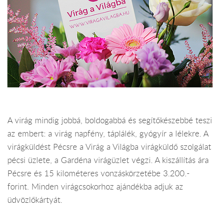
A virág mindig jobbá, boldogabbá és segítőkészebbé teszi
az embert: a virág napfény, táplálék, gyógyír a lélekre. A
virágküldést Pécsre a Virág a Világba virágküldő szolgálat
pécsi üzlete, a Gardéna virágüzlet végzi. A kiszállítás ára
Pécsre és 15 kilométeres vonzáskörzetébe 3.200.-
forint. Minden virágcsokorhoz ajándékba adjuk az
üdvözlőkártyát.