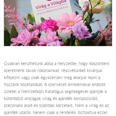
Gyakran kerülhetünk abba a helyzetbe, hogy köszönteni
szeretnénk távoli rokonainkat, részvétünket kívánjuk
kifejezni vagy csak egyszerűen meg akarjuk lepni a
hozzánk közelállókat. A szervezet emblémával ellátott
üzletei a Nemzetközi Katalógus segítségével ajánlják a
különböző országok virág és ajándék kompozícióit,
szezonális árait és szállítási körzeteit. Nem a virág és az
ajándék utazik, hanem csak a rendelés, biztosítva ezzel,