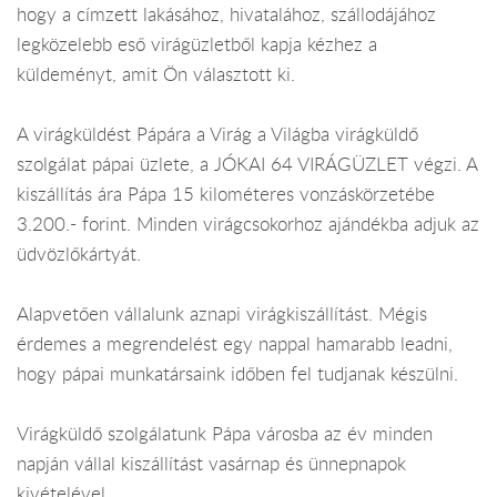
hogy a címzett lakásához, hivatalához, szállodájához
legközelebb eső virágüzletből kapja kézhez a
küldeményt, amit Ön választott ki.
A virágküldést Pápára a Virág a Világba virágküldő
szolgálat pápai üzlete, a JÓKAI 64 VIRÁGÜZLET végzi. A
kiszállítás ára Pápa 15 kilométeres vonzáskörzetébe
3.200.- forint. Minden virágcsokorhoz ajándékba adjuk az
üdvözlőkártyát.
Alapvetően vállalunk aznapi virágkiszállítást. Mégis
érdemes a megrendelést egy nappal hamarabb leadni,
hogy pápai munkatársaink időben fel tudjanak készülni.
Virágküldő szolgálatunk Pápa városba az év minden
napján vállal kiszállítást vasárnap és ünnepnapok
kivételével.