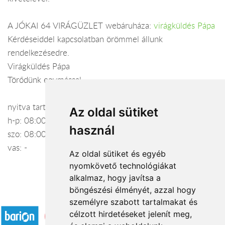
A JÓKAI 64 VIRÁGÜZLET webáruháza:
virágküldés Pápa
Kérdéseiddel kapcsolatban örömmel állunk
rendelkezésedre.
Virágküldés Pápa
Törődünk egymással
nyitva tartás:
Az oldal sütiket
h-p: 08:00-17:00
használ
szo: 08:00-12:00
vas: -
Az oldal sütiket és egyéb
nyomkövető technológiákat
alkalmaz, hogy javítsa a
böngészési élményét, azzal hogy
Elfogadott fizetési módok
személyre szabott tartalmakat és
célzott hirdetéseket jelenít meg,