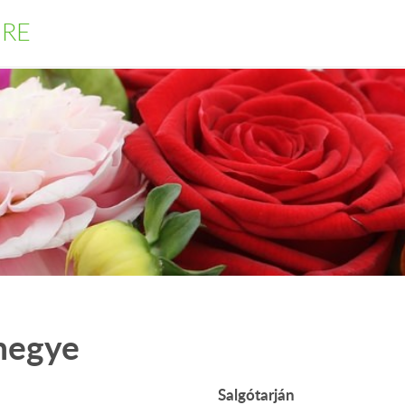
DRE
megye
Salgótarján