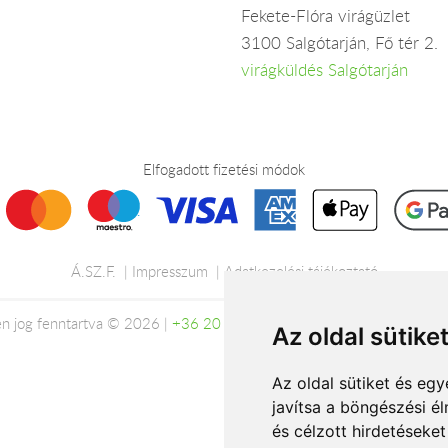
Fekete-Flóra virágüzlet
3100 Salgótarján, Fő tér 2.
virágküldés Salgótarján
Elfogadott fizetési módok
Á.SZ.F.
Impresszum
Adatkezelési tájékoztató
n jog fenntartva © 2026 |
+36 20 488-8362
| www.viragkuldeskulfol
Az oldal sütike
Az oldal sütiket és e
javítsa a böngészési é
és célzott hirdetéseket