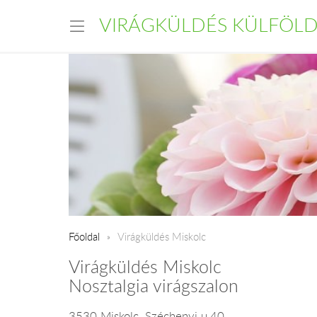
VIRÁGKÜLDÉS KÜLFÖL
Főoldal
Virágküldés Miskolc
Virágküldés Miskolc
Nosztalgia virágszalon
3530 Miskolc, Széchenyi u.40.