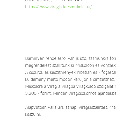
https://www.viragkuldesmiskolc.hu/
Bármilyen rendelésről van is szó, számunkra fo
megrendelést szállítunk ki Miskolcon és vonzásk
A csokrok és készítmények hibátlan és kifogástal
küldemény méltó módon kerüljön a címzetthez, v
Miskolcra a Virág a Világba virágküldő szolgálat 
3.200.- forint. Minden virágcsokorhoz ajándékba
Alapvetően vállalunk aznapi virágkiszállítást. 
készülni.