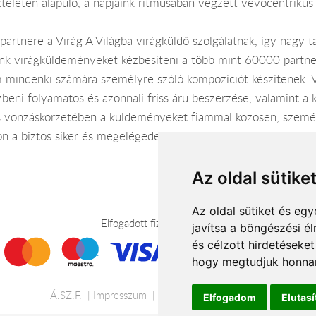
zteletén alapuló, a napjaink ritmusában végzett vevőcentriku
 partnere a Virág A Világba virágküldő szolgálatnak, így nagy t
nk virágküldeményeket kézbesíteni a több mint 60000 partner
áim mindenki számára személyre szóló kompozíciót készítenek. V
eni folyamatos és azonnali friss áru beszerzése, valamint a 
 és vonzáskörzetében a küldeményeket fiammal közösen, személ
n a biztos siker és megelégedettség érdekében.
Az oldal sütike
Az oldal sütiket és e
Elfogadott fizetési módok
javítsa a böngészési é
és célzott hirdetéseket
hogy megtudjuk honnan
Á.SZ.F.
Impresszum
Adatkezelési tájékoztató
Elfogadom
Elutas