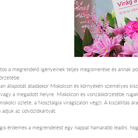
ntos a megrendelő igényeinek teljes megismerése és annak po
örzetébe.
an állapotát átadáskor Miskolcon és környékén személyes kiszál
agy a megadott helyre. Miskolcon és vonzáskörzetébe rugalmas
miskolci üzlete, a Nosztalgia virágszalon végzi. A kiszállítás
 adjuk az üdvözlőkártyát.
Mégis érdemes a megrendelést egy nappal hamarabb leadni, hog