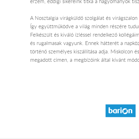
érzem, eddigi sikereink titka a hagyományok tis
A Nosztalgia virágküldő szolgálat és virágszalon
Így együttműködve a világ minden részére tudu
Felkészült és kiváló ízléssel rendelkező kollég
és rugalmasak vagyunk. Ennek hátterét a napközb
történő személyes kiszállítása adja. Miskolcon
megadott címen, a megbízóink által kívánt módo