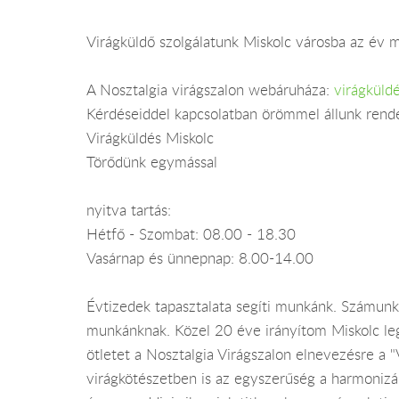
Virágküldő szolgálatunk Miskolc városba az év mi
A Nosztalgia virágszalon webáruháza:
virágküld
Kérdéseiddel kapcsolatban örömmel állunk rend
Virágküldés Miskolc
Törődünk egymással
nyitva tartás:
Hétfő - Szombat: 08.00 - 18.30
Vasárnap és ünnepnap: 8.00-14.00
Évtizedek tapasztalata segíti munkánk. Számunk
munkánknak. Közel 20 éve irányítom Miskolc le
ötletet a Nosztalgia Virágszalon elnevezésre a 
virágkötészetben is az egyszerűség a harmonizál