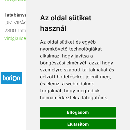
Tatabánya
Az oldal sütiket
DM VIRÁGBOLT
használ
2800 Tatabánya, Baross köz 5.
virágküldés Tatabánya
Az oldal sütiket és egyéb
nyomkövető technológiákat
alkalmaz, hogy javítsa a
böngészési élményét, azzal hogy
Elfogadott fizetési módok
személyre szabott tartalmakat és
célzott hirdetéseket jelenít meg,
és elemzi a weboldalunk
forgalmát, hogy megtudjuk
honnan érkeztek a látogatóink.
Á.SZ.F.
Elfogadom
Impresszum
Elutasítom
Adatkezelési tájékoztató