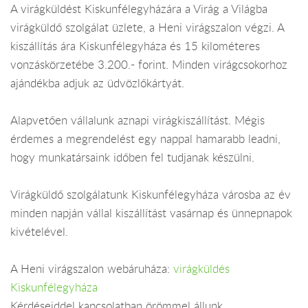
A virágküldést Kiskunfélegyházára a Virág a Világba
virágküldő szolgálat üzlete, a Heni virágszalon végzi. A
kiszállítás ára Kiskunfélegyháza és 15 kilométeres
vonzáskörzetébe 3.200.- forint. Minden virágcsokorhoz
ajándékba adjuk az üdvözlőkártyát.
Alapvetően vállalunk aznapi virágkiszállítást. Mégis
érdemes a megrendelést egy nappal hamarabb leadni,
hogy munkatársaink időben fel tudjanak készülni.
Virágküldő szolgálatunk Kiskunfélegyháza városba az év
minden napján vállal kiszállítást vasárnap és ünnepnapok
kivételével.
A Heni virágszalon webáruháza:
virágküldés
Kiskunfélegyháza
Kérdéseiddel kapcsolatban örömmel állunk