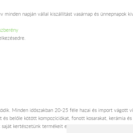
v minden napján vállal kiszállítást vasárnap és ünnepnapok ki
ászberény
elkezésedre.
ödik. Minden időszakban 20-25 féle hazai és import vágott vi
t és belőle kötött kompozíciókat, fonott kosarakat, kerámia é
nt saját kertészetünk termékeit egyaránt versenyképes árakon k