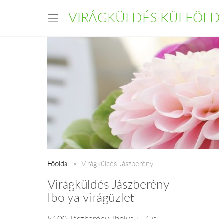
VIRÁGKÜLDÉS KÜLFÖL
Főoldal
Virágküldés Jászberény
Virágküldés Jászberény
Ibolya virágüzlet
5100 Jászberény, Ibolya u. 1/a