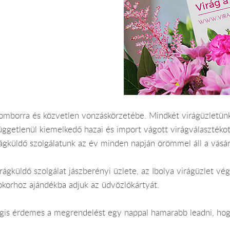
somborra és közvetlen vonzáskörzetébe. Mindkét virágüzletünk
üggetlenül kiemelkedő hazai és import vágott virágválasztéko
rágküldő szolgálatunk az év minden napján örömmel áll a vásá
ágküldő szolgálat jászberényi üzlete, az Ibolya virágüzlet vég
okorhoz ajándékba adjuk az üdvözlőkártyát.
 Mégis érdemes a megrendelést egy nappal hamarabb leadni, ho