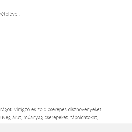
vételével.
rágot, virágzó és zöld cserepes dísznövényeket,
s üveg árut, műanyag cserepeket, tápoldatokat,
ínáljuk. 180 m2-en, kiváló parkolási