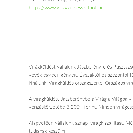
https://www.viragkuldesszolnok.hu
Virágküldést vállalunk Jászberényre és Pusztaz
vevők egyedi igényeit. Évszaktól és szezontól f
kínálunk. Virágküldés országszerte! Országos vi
A virágküldést Jászberénybe a Virág a Világba vir
vonzáskörzetébe 3.200.- forint. Minden virágcs
Alapvetően vállalunk aznapi virágkiszállítást.
tudjanak készülni.