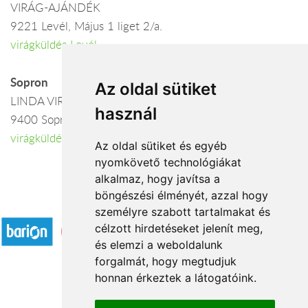
VIRÁG-AJÁNDÉK
9221 Levél, Május 1 liget 2/a.
virágküldés Levél
Sopron
Az oldal sütiket
LINDA VIRÁG AJÁNDÉK
használ
9400 Sopron, Ferenczy J. u. 38.
virágküldés Sopron
Az oldal sütiket és egyéb
nyomkövető technológiákat
alkalmaz, hogy javítsa a
böngészési élményét, azzal hogy
Elfogadott fizetési módok
személyre szabott tartalmakat és
célzott hirdetéseket jelenít meg,
és elemzi a weboldalunk
forgalmát, hogy megtudjuk
honnan érkeztek a látogatóink.
Á.SZ.F.