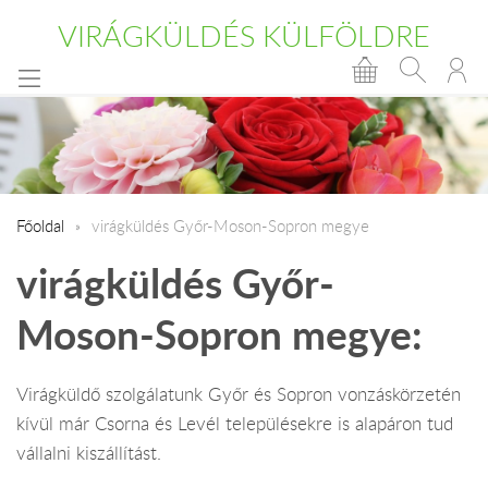
VIRÁGKÜLDÉS KÜLFÖLDRE
Főoldal
virágküldés Győr-Moson-Sopron megye
virágküldés Győr-
Moson-Sopron megye:
Virágküldő szolgálatunk Győr és Sopron vonzáskörzetén
kívül már Csorna és Levél településekre is alapáron tud
vállalni kiszállítást.