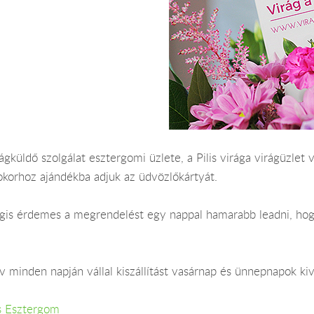
gküldő szolgálat esztergomi üzlete, a Pilis virága virágüzlet 
okorhoz ajándékba adjuk az üdvözlőkártyát.
 Mégis érdemes a megrendelést egy nappal hamarabb leadni, ho
 minden napján vállal kiszállítást vasárnap és ünnepnapok kiv
s Esztergom