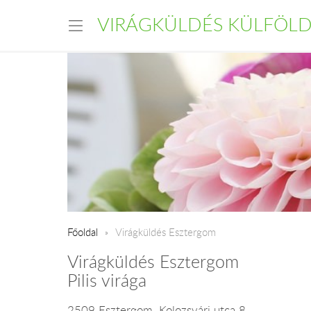
VIRÁGKÜLDÉS KÜLFÖL
Főoldal
Virágküldés Esztergom
Virágküldés Esztergom
Pilis virága
2509 Esztergom, Kolozsvári utca 8