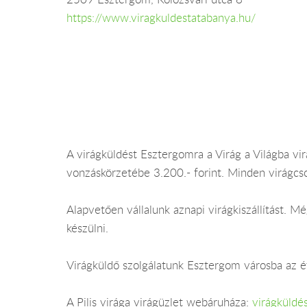
https://www.viragkuldestatabanya.hu/
A virágküldést Esztergomra a Virág a Világba virá
vonzáskörzetébe 3.200.- forint. Minden virágcs
Alapvetően vállalunk aznapi virágkiszállítást.
készülni.
Virágküldő szolgálatunk Esztergom városba az év
A Pilis virága virágüzlet webáruháza:
virágküldé