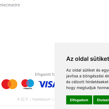
elkezésedre.
Az oldal sütike
Az oldal sütiket és e
Elfogadott fizetési módok
javítsa a böngészési é
és célzott hirdetéseket
hogy megtudjuk honnan
Á.SZ.F.
Impresszum
Adatkezelési tájékoztató
Elfogadom
Elutas