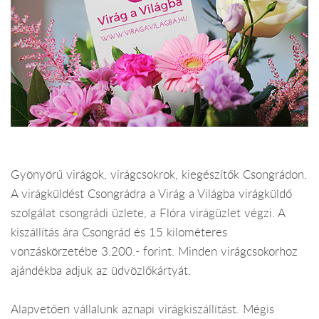
Gyönyörű virágok, virágcsokrok, kiegészítők Csongrádon.
A virágküldést Csongrádra a Virág a Világba virágküldő
szolgálat csongrádi üzlete, a Flóra virágüzlet végzi. A
kiszállítás ára Csongrád és 15 kilométeres
vonzáskörzetébe 3.200.- forint. Minden virágcsokorhoz
ajándékba adjuk az üdvözlőkártyát.
Alapvetően vállalunk aznapi virágkiszállítást. Mégis