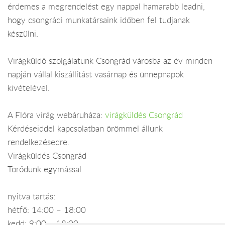
érdemes a megrendelést egy nappal hamarabb leadni,
hogy csongrádi munkatársaink időben fel tudjanak
készülni.
Virágküldő szolgálatunk Csongrád városba az év minden
napján vállal kiszállítást vasárnap és ünnepnapok
kivételével.
A Flóra virág webáruháza:
virágküldés Csongrád
Kérdéseiddel kapcsolatban örömmel állunk
rendelkezésedre.
Virágküldés Csongrád
Törődünk egymással
nyitva tartás:
hétfő: 14:00 – 18:00
kedd: 9:00 – 18:00