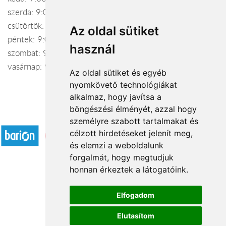
szerda: 9:00 – 18:00
csütörtök: 9:00 – 18:00
Az oldal sütiket
péntek: 9:00 – 18:00
használ
szombat: 9:00 – 12:00
vasárnap: 9:00 – 12:00
Az oldal sütiket és egyéb
nyomkövető technológiákat
alkalmaz, hogy javítsa a
böngészési élményét, azzal hogy
Elfogadott fizetési módok
személyre szabott tartalmakat és
célzott hirdetéseket jelenít meg,
és elemzi a weboldalunk
forgalmát, hogy megtudjuk
honnan érkeztek a látogatóink.
Á.SZ.F.
Elfogadom
Impresszum
Elutasítom
Adatkezelési tájékoztató