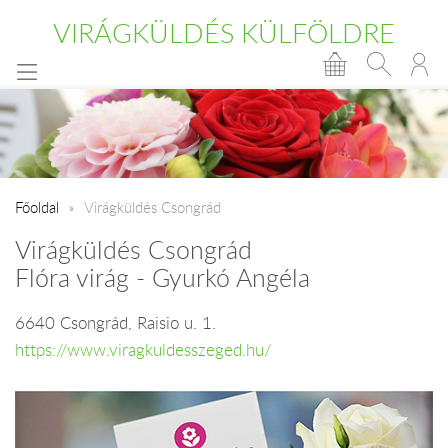
VIRÁGKÜLDÉS KÜLFÖLDRE
Főoldal
Virágküldés Csongrád
Virágküldés Csongrád
Flóra virág - Gyurkó Angéla
6640 Csongrád, Raisio u. 1.
https://www.viragkuldesszeged.hu/