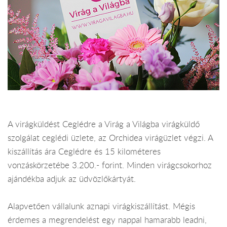
A virágküldést Ceglédre a Virág a Világba virágküldő
szolgálat ceglédi üzlete, az Orchidea virágüzlet végzi. A
kiszállítás ára Ceglédre és 15 kilométeres
vonzáskörzetébe 3.200.- forint. Minden virágcsokorhoz
ajándékba adjuk az üdvözlőkártyát.
Alapvetően vállalunk aznapi virágkiszállítást. Mégis
érdemes a megrendelést egy nappal hamarabb leadni,