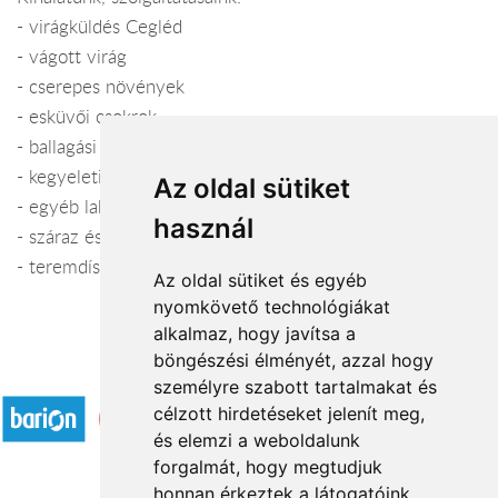
- virágküldés Cegléd
- vágott virág
- cserepes növények
- esküvői csokrok
- ballagási csokrok
- kegyeleti koszorúk
Az oldal sütiket
- egyéb lakásdekorációs kellékek, kaspók
használ
- száraz és művirágok
- teremdíszítés, templomdíszítés
Az oldal sütiket és egyéb
nyomkövető technológiákat
alkalmaz, hogy javítsa a
böngészési élményét, azzal hogy
Elfogadott fizetési módok
személyre szabott tartalmakat és
célzott hirdetéseket jelenít meg,
és elemzi a weboldalunk
forgalmát, hogy megtudjuk
honnan érkeztek a látogatóink.