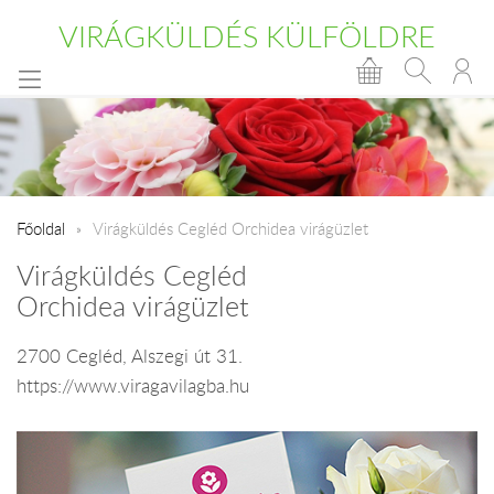
VIRÁGKÜLDÉS KÜLFÖLDRE
Főoldal
Virágküldés Cegléd Orchidea virágüzlet
Virágküldés Cegléd
Orchidea virágüzlet
2700 Cegléd, Alszegi út 31.
https://www.viragavilagba.hu