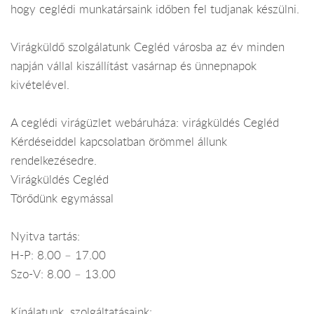
hogy ceglédi munkatársaink időben fel tudjanak készülni.
Virágküldő szolgálatunk Cegléd városba az év minden
napján vállal kiszállítást vasárnap és ünnepnapok
kivételével.
A ceglédi virágüzlet webáruháza: virágküldés Cegléd
Kérdéseiddel kapcsolatban örömmel állunk
rendelkezésedre.
Virágküldés Cegléd
Törődünk egymással
Nyitva tartás:
H-P: 8.00 – 17.00
Szo-V: 8.00 – 13.00
Kínálatunk, szolgáltatásaink: