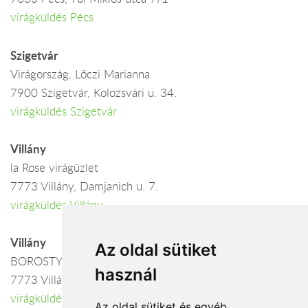
virágküldés Pécs
Szigetvár
Virágország, Lőczi Marianna
7900 Szigetvár, Kolozsvári u. 34.
virágküldés Szigetvár
Villány
la Rose virágüzlet
7773 Villány, Damjanich u. 7.
virágküldés Villány
Villány
Az oldal sütiket
BOROSTYÁN VIRÁGÜZLET
használ
7773 Villány, Baross G.u. 21.
virágküldés Villány
Az oldal sütiket és egyéb