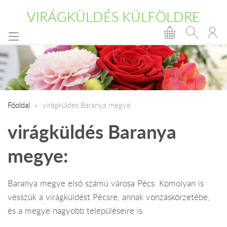
VIRÁGKÜLDÉS KÜLFÖLDRE
Főoldal
virágküldés Baranya megye
virágküldés Baranya
megye:
Baranya megye első számú városa Pécs. Komolyan is
vesszük a virágküldést Pécsre, annak vonzáskörzetébe,
és a megye nagyobb településeire is.