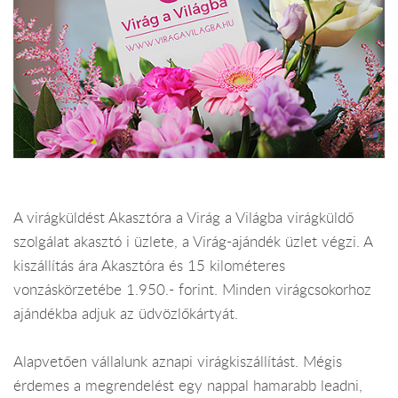
A virágküldést Akasztóra a Virág a Világba virágküldő
szolgálat akasztó i üzlete, a Virág-ajándék üzlet végzi. A
kiszállítás ára Akasztóra és 15 kilométeres
vonzáskörzetébe 1.950.- forint. Minden virágcsokorhoz
ajándékba adjuk az üdvözlőkártyát.
Alapvetően vállalunk aznapi virágkiszállítást. Mégis
érdemes a megrendelést egy nappal hamarabb leadni,