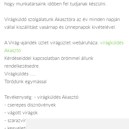
hogy munkatársaink időben fel tudjanak készülni.
Virágküldő szolgálatunk Akasztóra az év minden napján
vállal kiszállítást vasárnap és ünnepnapok kivételével.
A Virág-ajándék üzlet virágüzlet webáruháza:
virágküldés
Akasztó
Kérdéseiddel kapcsolatban örömmel állunk
rendelkezésedre.
Virágküldés .....
Törődünk egymással
Tevékenység: - virágküldés Akasztó
- cserepes dísznövények
- vágott virágok
- szárazvirág kompozíciók
- kegyeleti készítmények