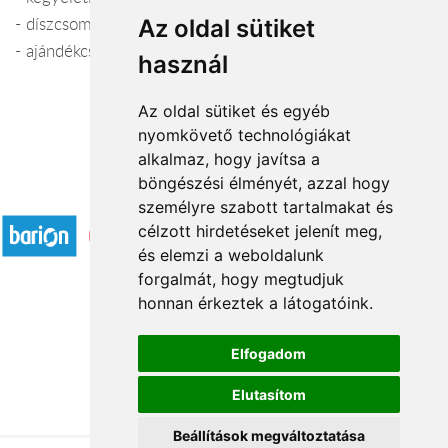
- díszcsomagolás
Az oldal sütiket
- ajándékcsokrok
használ
Az oldal sütiket és egyéb
nyomkövető technológiákat
alkalmaz, hogy javítsa a
böngészési élményét, azzal hogy
Elfogadott fizetési módok
személyre szabott tartalmakat és
célzott hirdetéseket jelenít meg,
és elemzi a weboldalunk
forgalmát, hogy megtudjuk
honnan érkeztek a látogatóink.
Á.SZ.F.
Elfogadom
Impresszum
Elutasítom
Adatkezelési tájékoztató
Beállítások megváltoztatása