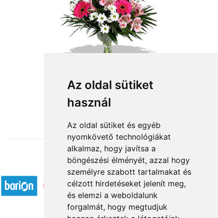
Névnapi köszöntés
Az oldal sütiket
használ
24 800 Ft-tól
Az oldal sütiket és egyéb
nyomkövető technológiákat
alkalmaz, hogy javítsa a
böngészési élményét, azzal hogy
Elfogadott fizetési módok
személyre szabott tartalmakat és
célzott hirdetéseket jelenít meg,
és elemzi a weboldalunk
forgalmát, hogy megtudjuk