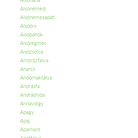
Alsónána
Alsónémedi
Alsónemesapáti
Alsóörs
Alsópáhok
Alsóregmec
Alsózsolca
Ambrózfalva
Anarcs
Andornaktálya
Andrásfa
Andráshida
Annavölgy
Apagy
Apaj
Aparhant