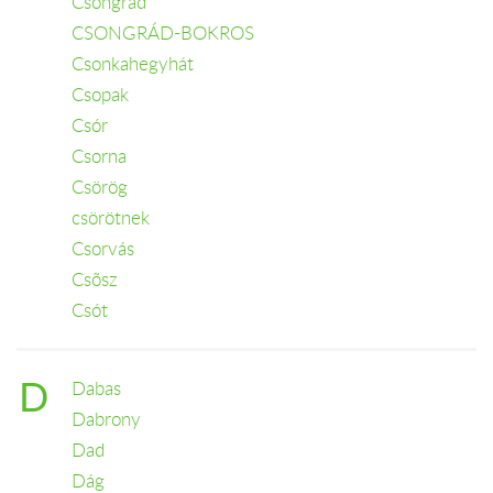
Csongrád
CSONGRÁD-BOKROS
Csonkahegyhát
Csopak
Csór
Csorna
Csörög
csörötnek
Csorvás
Csõsz
Csót
D
Dabas
Dabrony
Dad
Dág