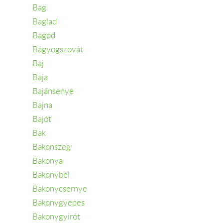
Bag
Baglad
Bagod
Bágyogszovát
Baj
Baja
Bajánsenye
Bajna
Bajót
Bak
Bakonszeg
Bakonya
Bakonybél
Bakonycsernye
Bakonygyepes
Bakonygyirót