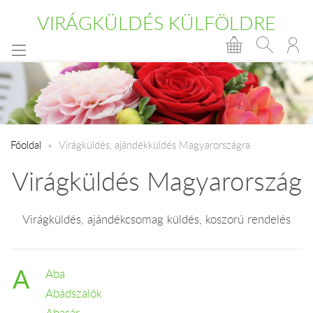
VIRÁGKÜLDÉS KÜLFÖLDRE
Főoldal
Virágküldés, ajándékküldés Magyarországra
Virágküldés Magyarország
Virágküldés, ajándékcsomag küldés, koszorú rendelés
A
Aba
Abádszalók