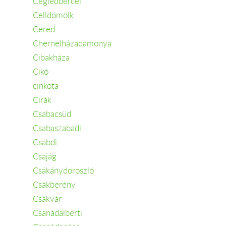
Ceglédbercel
Celldömölk
Cered
Chernelházadamonya
Cibakháza
Cikó
cinkota
Cirák
Csabacsüd
Csabaszabadi
Csabdi
Csajág
Csákánydoroszló
Csákberény
Csákvár
Csanádalberti