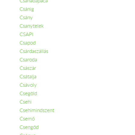
Csanádapáca
Csánig
Csány
Csanytelek
CSAPI
Csapod
Csárdaszállás
Csaroda
Császár
Csátalja
Csávoly
Csegöld
Csehi
Csehimindszent
Csemő
Csengőd