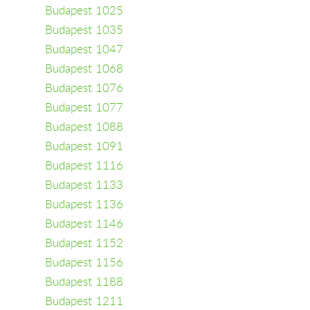
Budapest 1025
Budapest 1035
Budapest 1047
Budapest 1068
Budapest 1076
Budapest 1077
Budapest 1088
Budapest 1091
Budapest 1116
Budapest 1133
Budapest 1136
Budapest 1146
Budapest 1152
Budapest 1156
Budapest 1188
Budapest 1211