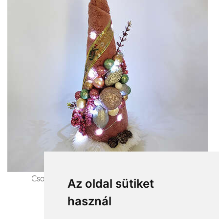
Csodás dísz és az igazi karácsony hangulata.
Az oldal sütiket
Karácsonyfa
használ