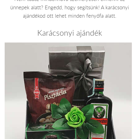
ünnepek alatt? Engedd, hogy segítsünk! A karácsonyi
ajándékod ott lehet minden fenyőfa alatt.
Karácsonyi ajándék