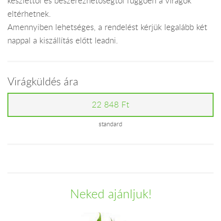
készlettől és beszerezhetőségtől függően a virágok
eltérhetnek.
Amennyiben lehetséges, a rendelést kérjük legalább két
nappal a kiszállítás előtt leadni.
Virágküldés ára
22 848 Ft
standard
Neked ajánljuk!