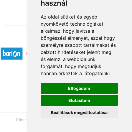
használ
52 800 Ft-tól
Az oldal sütiket és egyéb
nyomkövető technológiákat
alkalmaz, hogy javítsa a
böngészési élményét, azzal hogy
Elfogadott fizetési módok
személyre szabott tartalmakat és
célzott hirdetéseket jelenít meg,
és elemzi a weboldalunk
forgalmát, hogy megtudjuk
honnan érkeztek a látogatóink.
Á.SZ.F.
Elfogadom
Impresszum
Elutasítom
Adatkezelési tájékoztató
Beállítások megváltoztatása
Minden jog fenntartva © 2026 |
+36 20 488-8362
|
www.viragkuldeskulfoldre.hu