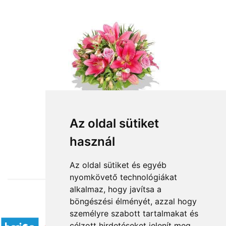
Az oldal sütiket
használ
from HUF28,800
Az oldal sütiket és egyéb
nyomkövető technológiákat
alkalmaz, hogy javítsa a
böngészési élményét, azzal hogy
Accepted payment methods
személyre szabott tartalmakat és
célzott hirdetéseket jelenít meg,