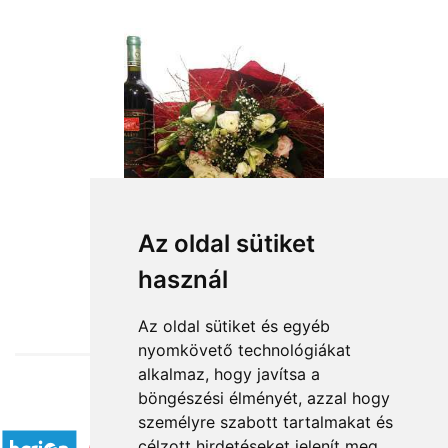
Az oldal sütiket
használ
from HUF22,800
Az oldal sütiket és egyéb
nyomkövető technológiákat
alkalmaz, hogy javítsa a
böngészési élményét, azzal hogy
Accepted payment methods
személyre szabott tartalmakat és
célzott hirdetéseket jelenít meg,