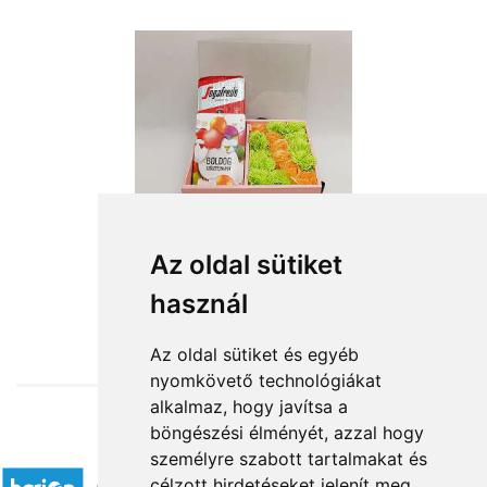
Az oldal sütiket
használ
from HUF11,520
Az oldal sütiket és egyéb
nyomkövető technológiákat
alkalmaz, hogy javítsa a
böngészési élményét, azzal hogy
Accepted payment methods
személyre szabott tartalmakat és
célzott hirdetéseket jelenít meg,